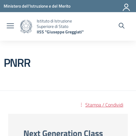
Vai ai contenuti
Vai al menu di navigazione
Vai al footer
Ministero dell'Istruzione e del Merito
Istituto di Istruzione
Superiore di Stato
IISS "Giuseppe Greggiati"
PNRR
Stampa / Condividi
Next Generation Class