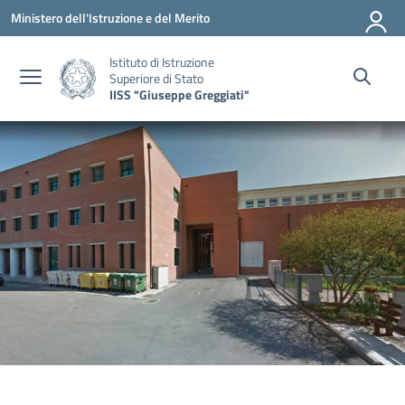
Vai ai contenuti
Vai al menu di navigazione
Vai al footer
Ministero dell'Istruzione e del Merito
Istituto di Istruzione
Superiore di Stato
IISS "Giuseppe Greggiati"