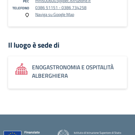
mnis006003@pec.istruzione.it
PEC
0386 51151 - 0386 734258
TELEFONO
Naviga su Google Map
Il luogo è sede di
ENOGASTRONOMIA E OSPITALITÀ
ALBERGHIERA
Istituto di Istruzione Superiore di Stato