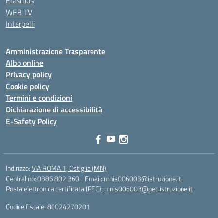
Erasmus
WEB TV
Interpelli
Amministrazione Trasparente
Albo online
Privacy policy
Cookie policy
Termini e condizioni
Dichiarazione di accessibilità
E-Safety Policy
Indirizzo:
VIA ROMA 1, Ostiglia (MN)
Centralino:
0386.802.360
Email:
mnis006003@istruzione.it
Posta elettronica certificata (PEC):
mnis006003@pec.istruzione.it
Codice fiscale: 80024270201