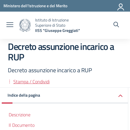
Vai ai contenuti
Vai al menu di navigazione
Vai al footer
Ministero dell'Istruzione e del Merito
Istituto di Istruzione
Superiore di Stato
IISS "Giuseppe Greggiati"
Decreto assunzione incarico a
RUP
Decreto assunzione incarico a RUP
Stampa / Condividi
Indice della pagina
Descrizione
Il Documento